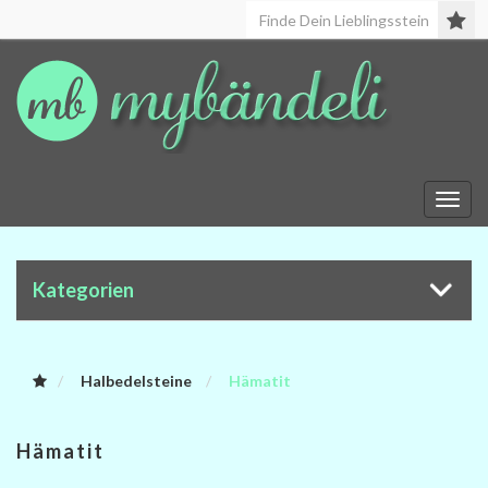
Toggl
navig
Kategorien
Halbedelsteine
Hämatit
Hämatit